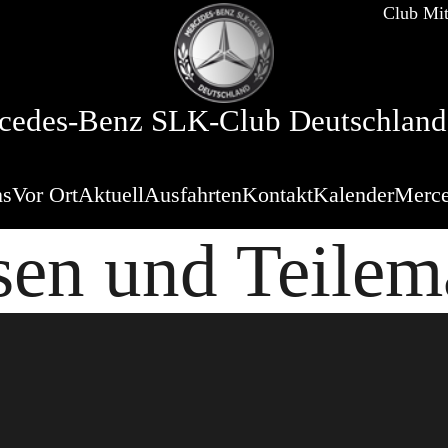
Club Mit
cedes-Benz SLK-Club Deutschland 
ns
Vor Ort
Aktuell
Ausfahrten
Kontakt
Kalender
Merce
en und Teilem