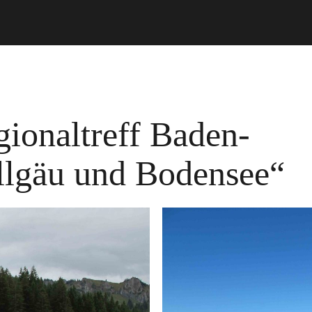
gionaltreff Baden-
lgäu und Bodensee“