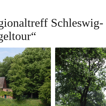
gionaltreff Schleswig-
geltour“