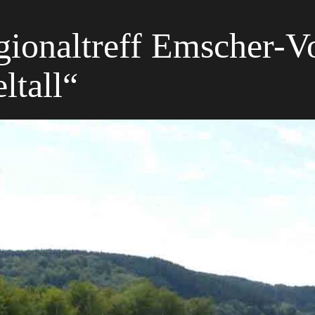
gionaltreff Emscher-
ltall“